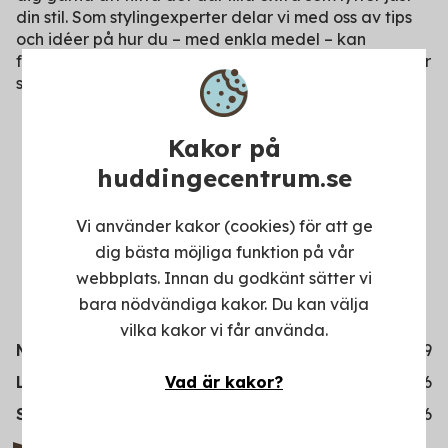
din stil. Som stylingexperter delar vi med oss av tips
och idéer på hur du – med enkla medel – kan
förstärka din personliga look och känna dig ännu mer
som dig själv.
Kakor på
huddingecentrum.se
Vi använder kakor (cookies) för att ge
dig bästa möjliga funktion på vår
webbplats. Innan du godkänt sätter vi
bara nödvändiga kakor. Du kan välja
vilka kakor vi får använda.
Måndag-fredag
10-19
Vad är kakor?
Lördag
10-16
Söndag
11-16
Glitter.se