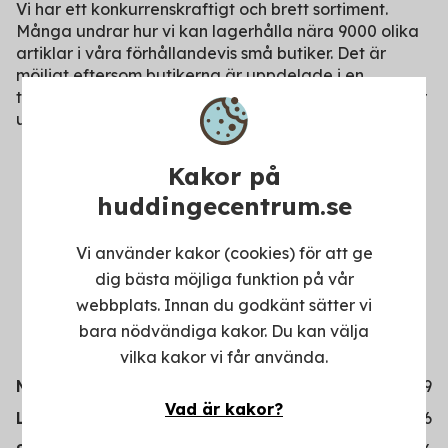
Vi har ett konkurrenskraftigt och brett sortiment.
Många undrar hur vi kan lagerhålla nära 9000 olika
artiklar i våra förhållandevis små butiker. Det är
möjligt eftersom butikerna är uppdelade i en
traditionell butiksyta och en lageryta, som motsvarar
ungefär halva butikens storlek.
Kakor på
huddingecentrum.se
Vi använder kakor (cookies) för att ge
dig bästa möjliga funktion på vår
webbplats. Innan du godkänt sätter vi
bara nödvändiga kakor. Du kan välja
vilka kakor vi får använda.
Måndag-fredag
10-19
Vad är kakor?
Lördag
10-16