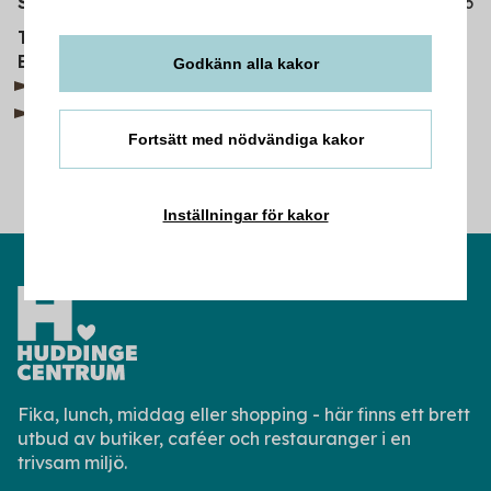
Söndag
11-16
08-12 01 67 67
Telefon
huddinge@kjell.com
E-post
Godkänn alla kakor
Kjell.se
Instagram
Fortsätt med nödvändiga kakor
Inställningar för kakor
Fika, lunch, middag eller shopping - här finns ett brett
utbud av butiker, caféer och restauranger i en
trivsam miljö.