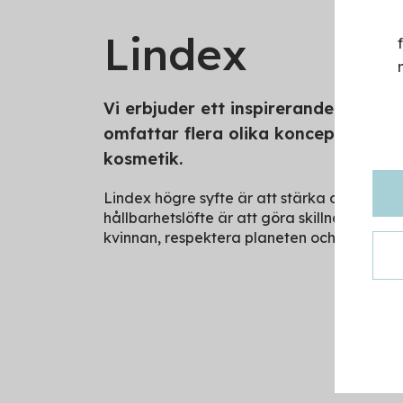
Lindex
Vi erbjuder ett inspirerande och pr
omfattar flera olika koncept inom 
kosmetik.
Lindex högre syfte är att stärka och inspire
hållbarhetslöfte är att göra skillnad för 
kvinnan, respektera planeten och stå upp f