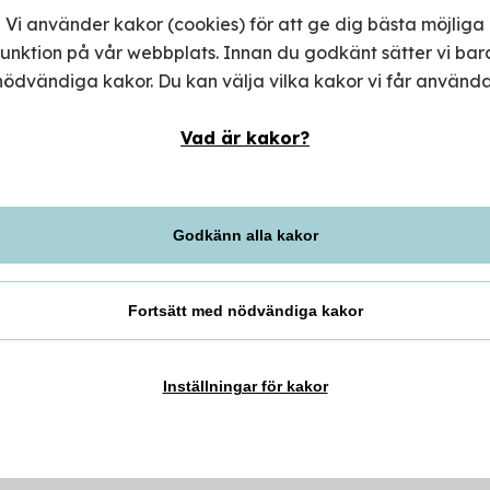
Vi använder kakor (cookies) för att ge dig bästa möjliga
funktion på vår webbplats. Innan du godkänt sätter vi bar
nödvändiga kakor. Du kan välja vilka kakor vi får använda
isvärt mode och sortimentet
Vad är kakor?
dam, barn, underkläder och
Måndag-fr
Lördag
Godkänn alla kakor
ra kvinnor överallt, och Lindex
Söndag
framtida generationer genom att stärka
ör mänskliga rättigheter.
Lindex
Fortsätt med nödvändiga kakor
Insta
Inställningar för kakor