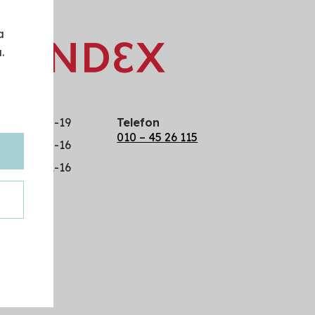
a
.
edag
10-19
Telefon
010 – 45 26 115
10-16
11-16
.se
gram