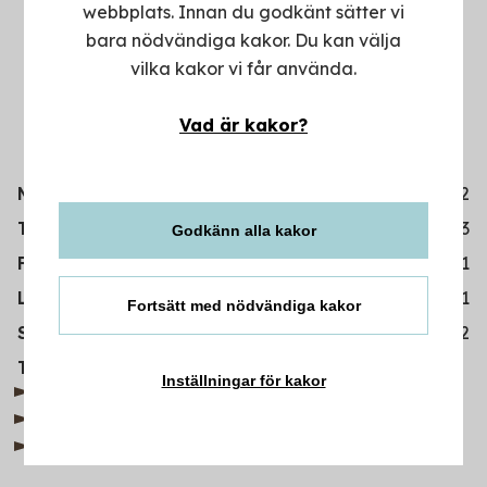
webbplats. Innan du godkänt sätter vi
bara nödvändiga kakor. Du kan välja
vilka kakor vi får använda.
Vad är kakor?
Måndag
10-22
Tisdag-torsdag
10-23
Godkänn alla kakor
Fredag
10-01
Lördag
11-01
Fortsätt med nödvändiga kakor
Söndag
12-22
08-711 19 31
Telefon
Inställningar för kakor
Restaurangmelins.se
Instagram
Facebook