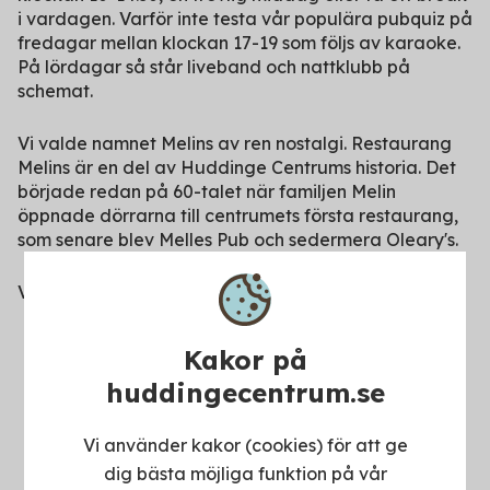
i vardagen. Varför inte testa vår populära pubquiz på
fredagar mellan klockan 17-19 som följs av karaoke.
På lördagar så står liveband och nattklubb på
schemat.
Vi valde namnet Melins av ren nostalgi. Restaurang
Melins är en del av Huddinge Centrums historia. Det
började redan på 60-talet när familjen Melin
öppnade dörrarna till centrumets första restaurang,
som senare blev Melles Pub och sedermera Oleary's.
Varmt välkomna – vi ser fram emot ditt besök!
Kakor på
huddingecentrum.se
Vi använder kakor (cookies) för att ge
dig bästa möjliga funktion på vår