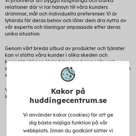
Vi prioriterar att bygga långvariga och starka
relationer där vi tar hänsyn till våra kunders
drömmar, mål och individuella preferenser. Vi är
lyhörda för deras behov och låter dem dra nytta av
vår expertis och lösningar anpassade efter deras
unika situation.
Genom vårt breda utbud av produkter och tjänster
kan vi stötta våra kunder i olika skeden och
konjunkturlägen. Hela tiden med en positiv och
sammanhängande upplevelse i alla våra kanaler och
en personligt anpassad rådgivning.
Kakor på
Vår ambition är att vara en digital föregångare i vår
sektor.
huddingecentrum.se
Vi använder kakor (cookies) för att ge
dig bästa möjliga funktion på vår
webbplats. Innan du godkänt sätter vi