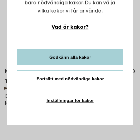
bara nödvändiga kakor. Du kan välja
vilka kakor vi får använda.
Vad är kakor?
Godkänn alla kakor
Månd-fred
08.30-17.00
Fortsätt med nödvändiga kakor
0771-22 44 88
Telefon
Nordea.se
Endast tidbokning. Boka din tid genom att ringa in,
Inställningar för kakor
logga in via nordea.se eller Mobil-appen.